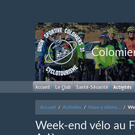
Colomie
Accueil
Le Club
Santé-Sécurité
Activités
Accueil
Activités
Nous y étions...
Wee
Week-end vélo au F