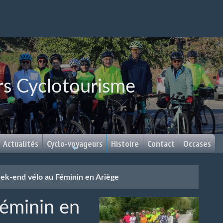
rs Cyclotourisme
Actualités
Cyclo-voyageurs
Histoire
Contact
Occases
k-end vélo au Féminin en Ariège
éminin en