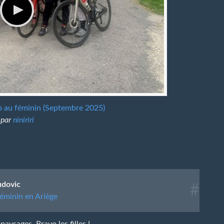
 au féminin (Septembre 2025)
par
niniriri
udovic
#
éminin en Ariège
aysages. Bravo les filles !