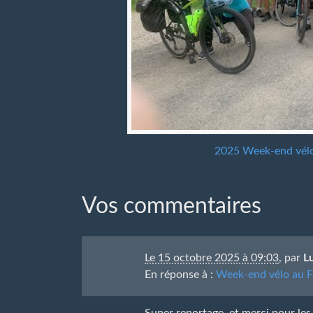
2025 Week-end vélo
Vos commentaires
Le 15 octobre 2025 à 09:03
,
par
L
En réponse à :
Week-end vélo au F
Super reportage, et merci pour les p